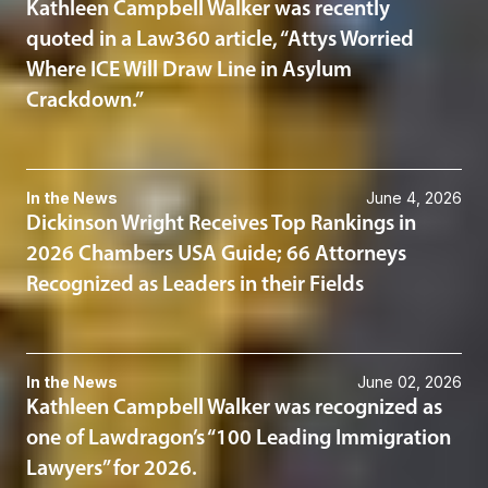
Kathleen Campbell Walker was recently
quoted in a Law360 article, “Attys Worried
Where ICE Will Draw Line in Asylum
Crackdown.”
In the News
June 4, 2026
Dickinson Wright Receives Top Rankings in
2026 Chambers USA Guide; 66 Attorneys
Recognized as Leaders in their Fields
In the News
June 02, 2026
Kathleen Campbell Walker was recognized as
one of Lawdragon’s “100 Leading Immigration
Lawyers” for 2026.